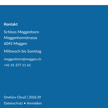
Kontakt
Schloss Meggenhorn
Meggenhornstrasse
6045 Meggen
Mittwoch bis Sonntag
meggenhorn@meggen.ch
+41 41 377 11 61
(External Link)
|
(External Link)
OneGov Cloud
2026.39
(External Link)
Datenschutz
Anmelden