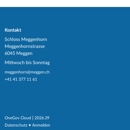
Kontakt
Schloss Meggenhorn
Meggenhornstrasse
6045 Meggen
Mittwoch bis Sonntag
meggenhorn@meggen.ch
+41 41 377 11 61
(External Link)
|
(External Link)
OneGov Cloud
2026.39
(External Link)
Datenschutz
Anmelden