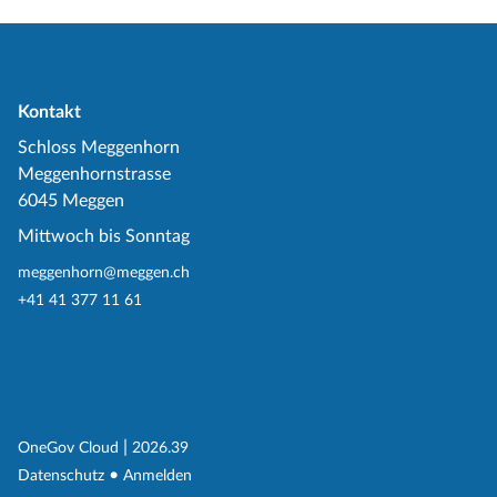
Kontakt
Schloss Meggenhorn
Meggenhornstrasse
6045 Meggen
Mittwoch bis Sonntag
meggenhorn@meggen.ch
+41 41 377 11 61
(External Link)
|
(External Link)
OneGov Cloud
2026.39
(External Link)
Datenschutz
Anmelden