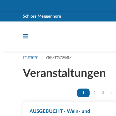
Navigation überspringen
Schloss Meggenhorn
STARTSEITE
VERANSTALTUNGEN
Veranstaltungen
Vous êtes sur la page
1
Vous êtes sur 
2
Vous ête
3
Vou
4
AUSGEBUCHT - Wein- und