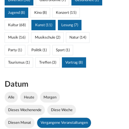
Diverses (58)
Gastronomie (9)
Gesundheit (1)
Jugend (8)
Kino (8)
Konzert (15)
Kultur (68)
Kunst (11)
Lesung (7)
Musik (16)
Musikschule (2)
Natur (14)
Party (1)
Politik (1)
Sport (1)
Tourismus (1)
Treffen (3)
Vortrag (8)
Datum
Alle
Heute
Morgen
Dieses Wochenende
Diese Woche
Diesen Monat
Vergangene Veranstaltungen