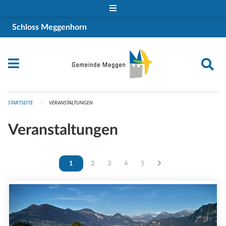
Navigation überspringen
Schloss Meggenhorn
STARTSEITE
VERANSTALTUNGEN
Veranstaltungen
Vous êtes sur la page
1
Vous êtes sur la page
2
Vous êtes sur la page
3
Vous êtes sur la page
4
Vous êtes sur la page
5