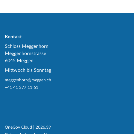
Kontakt
Schloss Meggenhorn
Meggenhornstrasse
6045 Meggen
Mittwoch bis Sonntag
meggenhorn@meggen.ch
+41 41 377 11 61
(External Link)
|
(External Link)
OneGov Cloud
2026.39