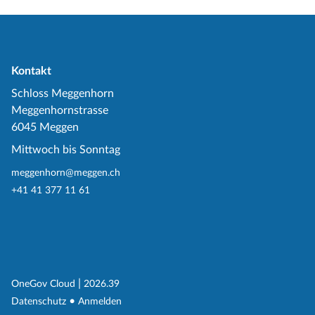
Kontakt
Schloss Meggenhorn
Meggenhornstrasse
6045 Meggen
Mittwoch bis Sonntag
meggenhorn@meggen.ch
+41 41 377 11 61
(External Link)
|
(External Link)
OneGov Cloud
2026.39
(External Link)
Datenschutz
Anmelden