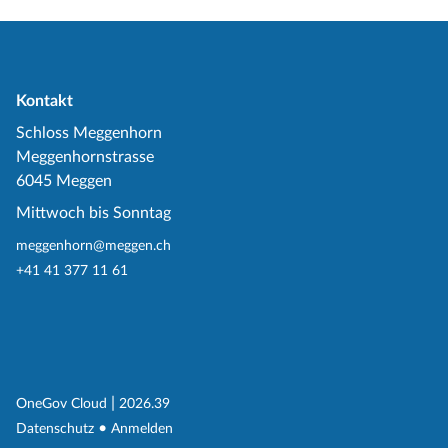
Kontakt
Schloss Meggenhorn
Meggenhornstrasse
6045 Meggen
Mittwoch bis Sonntag
meggenhorn@meggen.ch
+41 41 377 11 61
(External Link)
|
(External Link)
OneGov Cloud
2026.39
(External Link)
Datenschutz
Anmelden