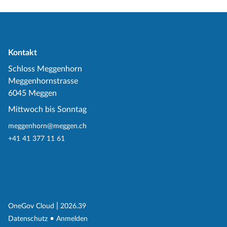
Kontakt
Schloss Meggenhorn
Meggenhornstrasse
6045 Meggen
Mittwoch bis Sonntag
meggenhorn@meggen.ch
+41 41 377 11 61
(External Link)
|
(External Link)
OneGov Cloud
2026.39
(External Link)
Datenschutz
Anmelden