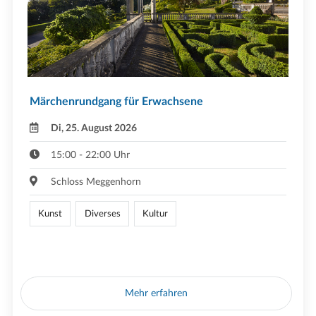
Märchenrundgang für Erwachsene
Di, 25. August 2026
15:00 - 22:00 Uhr
Schloss Meggenhorn
Kunst
Diverses
Kultur
Mehr erfahren