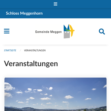
Navigation überspringen
Schloss Meggenhorn
STARTSEITE
VERANSTALTUNGEN
Veranstaltungen