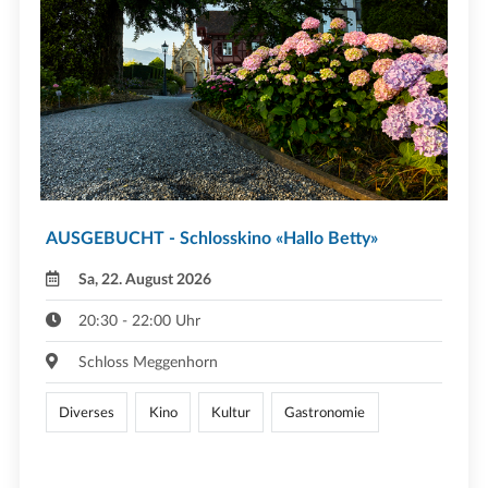
AUSGEBUCHT - Schlosskino «Hallo Betty»
Sa, 22. August 2026
20:30 - 22:00 Uhr
Schloss Meggenhorn
Diverses
Kino
Kultur
Gastronomie