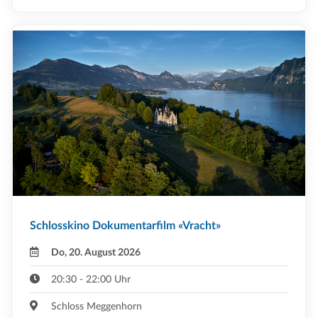
Schlosskino Dokumentarfilm «Vracht»
Do, 20. August 2026
20:30 - 22:00 Uhr
Schloss Meggenhorn