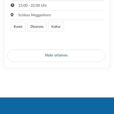
15:00 - 22:00 Uhr
Schloss Meggenhorn
Kunst
Diverses
Kultur
Mehr erfahren