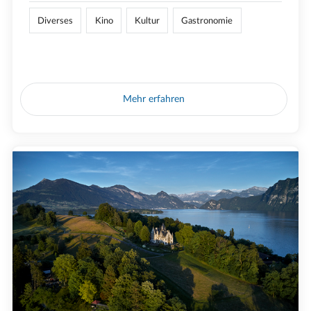
Diverses
Kino
Kultur
Gastronomie
Mehr erfahren