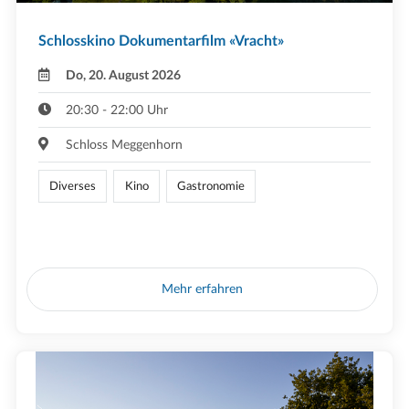
Schlosskino Dokumentarfilm «Vracht»
Do, 20. August 2026
20:30 - 22:00 Uhr
Schloss Meggenhorn
Diverses
Kino
Gastronomie
Mehr erfahren