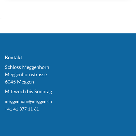
Kontakt
Schloss Meggenhorn
Meggenhornstrasse
6045 Meggen
Mittwoch bis Sonntag
meggenhorn@meggen.ch
+41 41 377 11 61