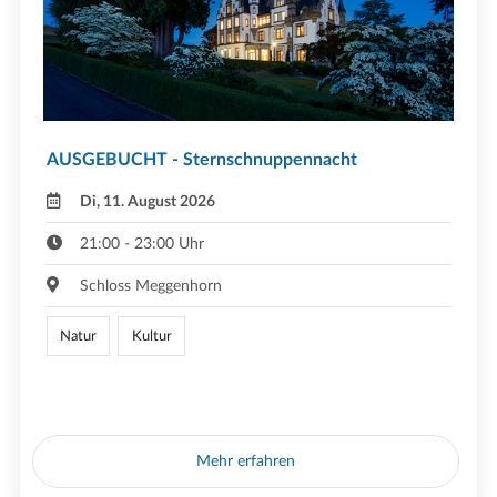
AUSGEBUCHT - Sternschnuppennacht
Di, 11. August 2026
21:00 - 23:00 Uhr
Schloss Meggenhorn
Natur
Kultur
Mehr erfahren