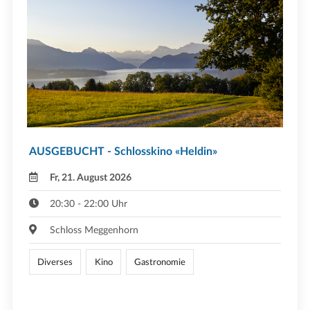
AUSGEBUCHT - Schlosskino «Heldin»
Fr, 21. August 2026
20:30 - 22:00 Uhr
Schloss Meggenhorn
Diverses
Kino
Gastronomie