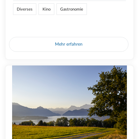
Diverses
Kino
Gastronomie
Mehr erfahren