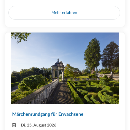
Mehr erfahren
Märchenrundgang für Erwachsene
Di, 25. August 2026