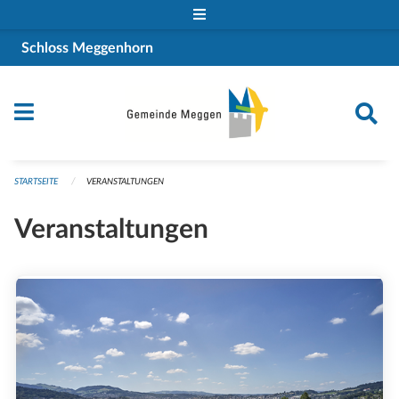
Navigation überspringen
Schloss Meggenhorn
STARTSEITE
VERANSTALTUNGEN
Veranstaltungen