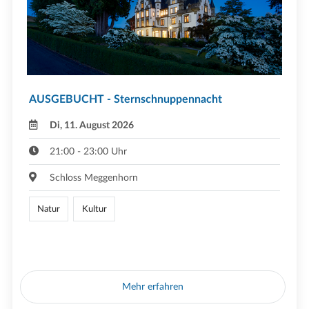
AUSGEBUCHT - Sternschnuppennacht
Di, 11. August 2026
21:00 - 23:00 Uhr
Schloss Meggenhorn
Natur
Kultur
Mehr erfahren