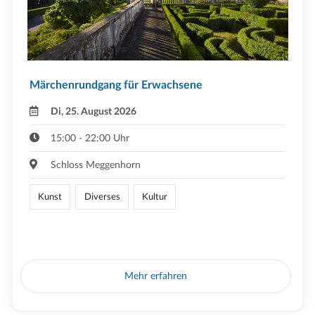
Märchenrundgang für Erwachsene
Di, 25. August 2026
15:00 - 22:00 Uhr
Schloss Meggenhorn
Kunst
Diverses
Kultur
Mehr erfahren