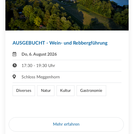
AUSGEBUCHT - Wein- und Rebbergführung
Do, 6. August 2026
17:30 - 19:30 Uhr
Schloss Meggenhorn
Diverses
Natur
Kultur
Gastronomie
Mehr erfahren