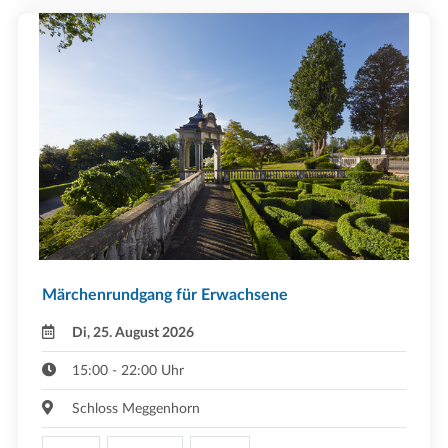
Märchenrundgang für Erwachsene
Di, 25. August 2026
15:00 - 22:00 Uhr
Schloss Meggenhorn