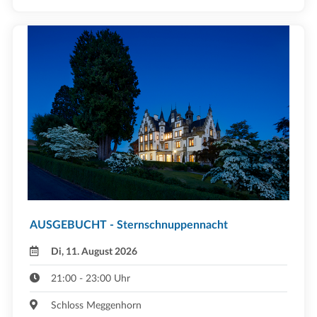
AUSGEBUCHT - Sternschnuppennacht
Di, 11. August 2026
21:00 - 23:00 Uhr
Schloss Meggenhorn