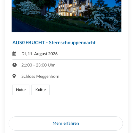
AUSGEBUCHT - Sternschnuppennacht
Di, 11. August 2026
21:00 - 23:00 Uhr
Schloss Meggenhorn
Natur
Kultur
Mehr erfahren