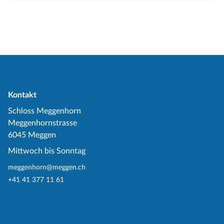
Kontakt
Schloss Meggenhorn
Meggenhornstrasse
6045 Meggen
Mittwoch bis Sonntag
meggenhorn@meggen.ch
+41 41 377 11 61