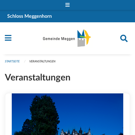
Navigation überspringen
Schloss Meggenhorn
STARTSEITE
VERANSTALTUNGEN
Veranstaltungen