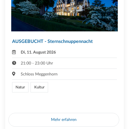
AUSGEBUCHT - Sternschnuppennacht
Di, 11. August 2026
21:00 - 23:00 Uhr
Schloss Meggenhorn
Natur
Kultur
Mehr erfahren