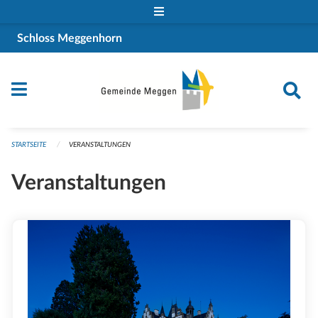
Navigation überspringen
Schloss Meggenhorn
STARTSEITE
VERANSTALTUNGEN
Veranstaltungen