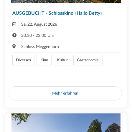
AUSGEBUCHT - Schlosskino «Hallo Betty»
Sa, 22. August 2026
20:30 - 22:00 Uhr
Schloss Meggenhorn
Diverses
Kino
Kultur
Gastronomie
Mehr erfahren