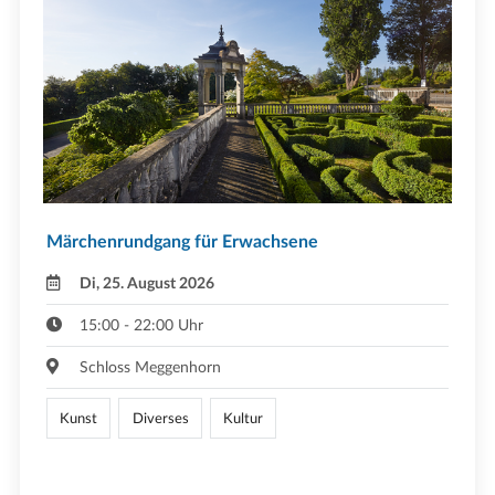
Märchenrundgang für Erwachsene
Di, 25. August 2026
15:00 - 22:00 Uhr
Schloss Meggenhorn
Kunst
Diverses
Kultur