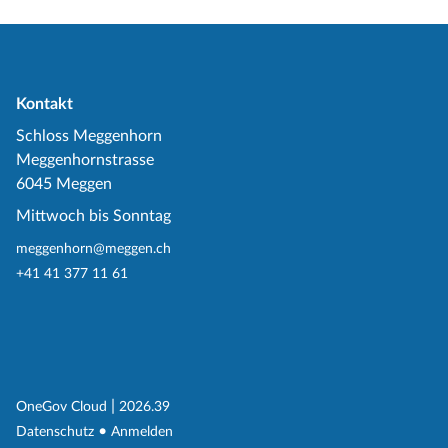
Kontakt
Schloss Meggenhorn
Meggenhornstrasse
6045 Meggen
Mittwoch bis Sonntag
meggenhorn@meggen.ch
+41 41 377 11 61
(External Link)
|
(External Link)
OneGov Cloud
2026.39
(External Link)
Datenschutz
Anmelden