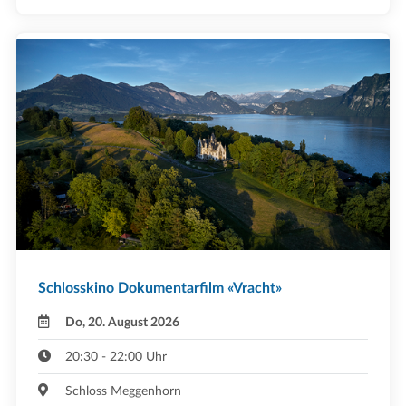
Schlosskino Dokumentarfilm «Vracht»
Do, 20. August 2026
20:30 - 22:00 Uhr
Schloss Meggenhorn