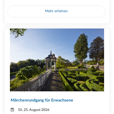
Mehr erfahren
Märchenrundgang für Erwachsene
Di, 25. August 2026