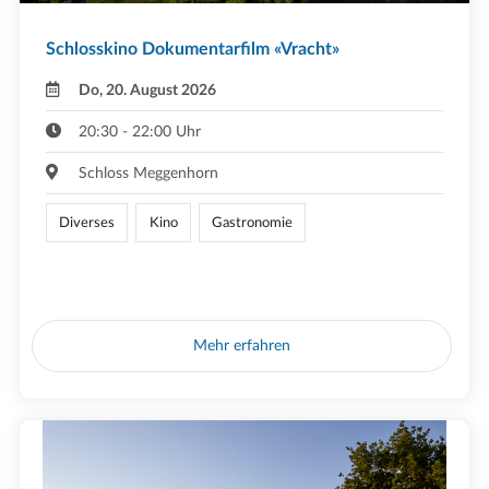
Schlosskino Dokumentarfilm «Vracht»
Do, 20. August 2026
20:30 - 22:00 Uhr
Schloss Meggenhorn
Diverses
Kino
Gastronomie
Mehr erfahren