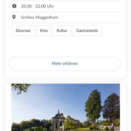
20:30 - 22:00 Uhr
Schloss Meggenhorn
Diverses
Kino
Kultur
Gastronomie
Mehr erfahren