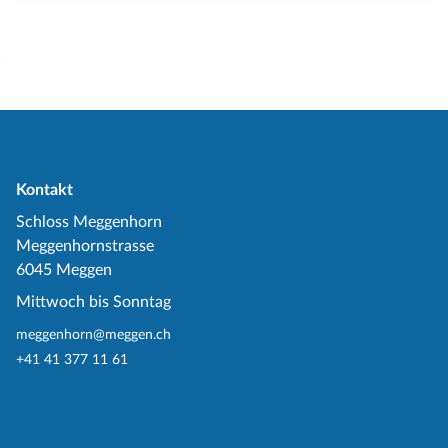
Kontakt
Schloss Meggenhorn
Meggenhornstrasse
6045 Meggen
Mittwoch bis Sonntag
meggenhorn@meggen.ch
+41 41 377 11 61