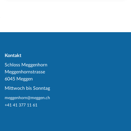
Kontakt
Schloss Meggenhorn
Meggenhornstrasse
6045 Meggen
Mittwoch bis Sonntag
meggenhorn@meggen.ch
+41 41 377 11 61