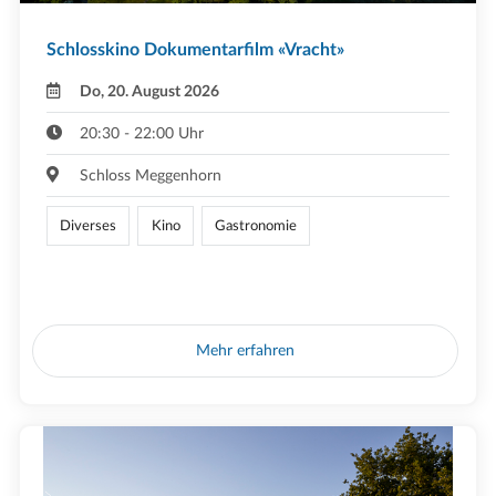
Schlosskino Dokumentarfilm «Vracht»
Do, 20. August 2026
20:30 - 22:00 Uhr
Schloss Meggenhorn
Diverses
Kino
Gastronomie
Mehr erfahren