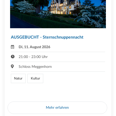
AUSGEBUCHT - Sternschnuppennacht
Di, 11. August 2026
21:00 - 23:00 Uhr
Schloss Meggenhorn
Natur
Kultur
Mehr erfahren