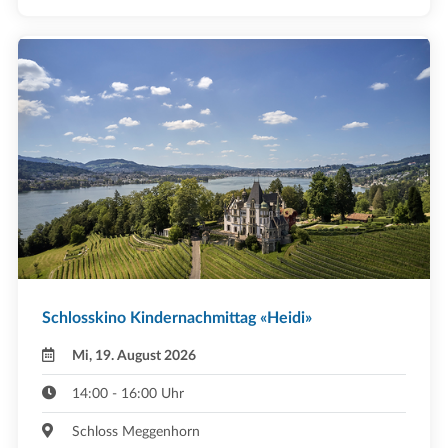
Schlosskino Kindernachmittag «Heidi»
Mi, 19. August 2026
14:00 - 16:00 Uhr
Schloss Meggenhorn