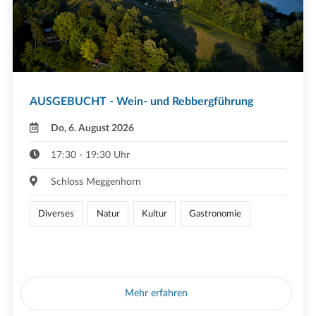
AUSGEBUCHT - Wein- und Rebbergführung
Do, 6. August 2026
17:30 - 19:30 Uhr
Schloss Meggenhorn
Diverses
Natur
Kultur
Gastronomie
Mehr erfahren