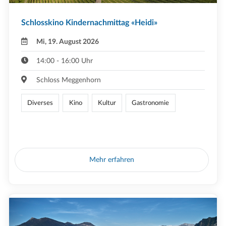
Schlosskino Kindernachmittag «Heidi»
Mi, 19. August 2026
14:00 - 16:00 Uhr
Schloss Meggenhorn
Diverses
Kino
Kultur
Gastronomie
Mehr erfahren