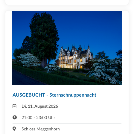
AUSGEBUCHT - Sternschnuppennacht
Di, 11. August 2026
21:00 - 23:00 Uhr
Schloss Meggenhorn