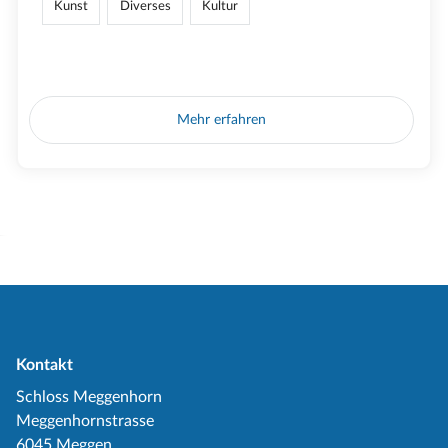
Kunst
Diverses
Kultur
Mehr erfahren
Kontakt
Schloss Meggenhorn
Meggenhornstrasse
6045 Meggen