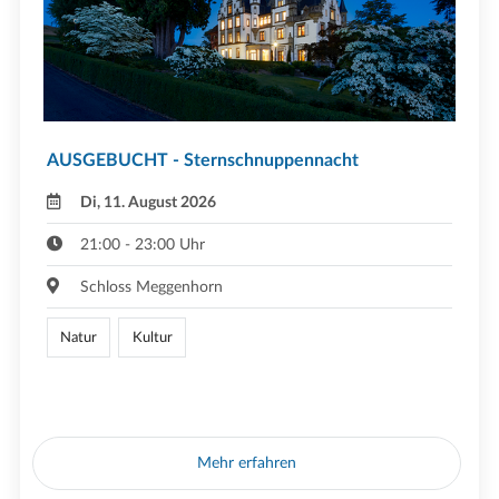
AUSGEBUCHT - Sternschnuppennacht
Di, 11. August 2026
21:00 - 23:00 Uhr
Schloss Meggenhorn
Natur
Kultur
Mehr erfahren