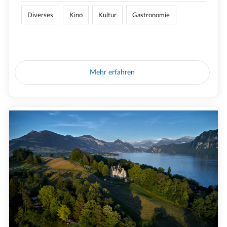
Diverses
Kino
Kultur
Gastronomie
Mehr erfahren