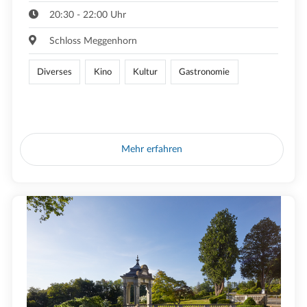
20:30 - 22:00 Uhr
Schloss Meggenhorn
Diverses
Kino
Kultur
Gastronomie
Mehr erfahren