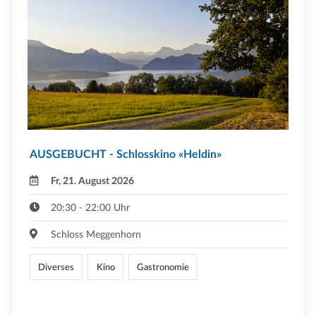
AUSGEBUCHT - Schlosskino «Heldin»
Fr, 21. August 2026
20:30 - 22:00 Uhr
Schloss Meggenhorn
Diverses
Kino
Gastronomie