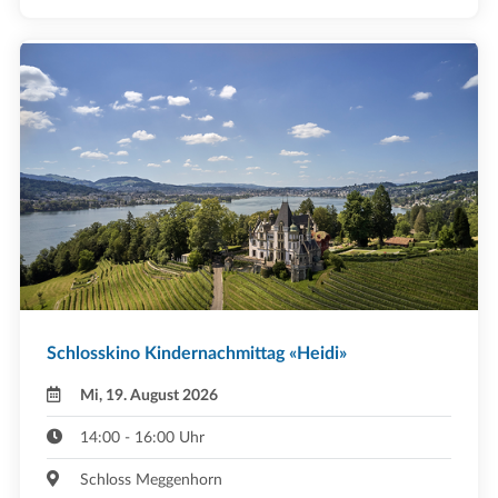
Schlosskino Kindernachmittag «Heidi»
Mi, 19. August 2026
14:00 - 16:00 Uhr
Schloss Meggenhorn