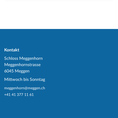
Kontakt
Schloss Meggenhorn
Meggenhornstrasse
6045 Meggen
Mittwoch bis Sonntag
meggenhorn@meggen.ch
+41 41 377 11 61