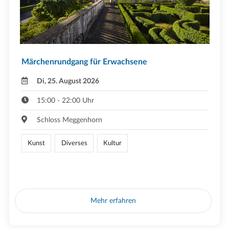
Märchenrundgang für Erwachsene
Di, 25. August 2026
15:00 - 22:00 Uhr
Schloss Meggenhorn
Kunst
Diverses
Kultur
Mehr erfahren