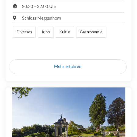
20:30 - 22:00 Uhr
Schloss Meggenhorn
Diverses
Kino
Kultur
Gastronomie
Mehr erfahren