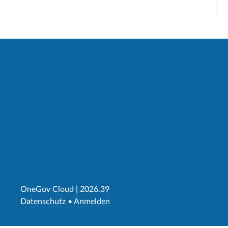
OneGov Cloud
(External Link)
|
2026.39
(External Link)
Datenschutz
(External Link)
Anmelden