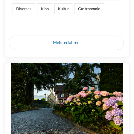
Diverses
Kino
Kultur
Gastronomie
Mehr erfahren