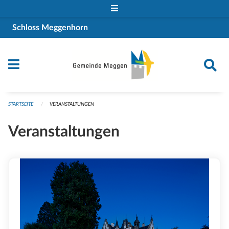
Navigation überspringen
Schloss Meggenhorn
STARTSEITE
VERANSTALTUNGEN
Veranstaltungen