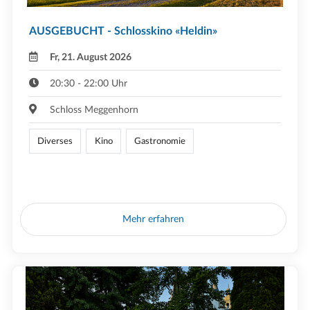
AUSGEBUCHT - Schlosskino «Heldin»
Fr, 21. August 2026
20:30 - 22:00 Uhr
Schloss Meggenhorn
Diverses
Kino
Gastronomie
Mehr erfahren