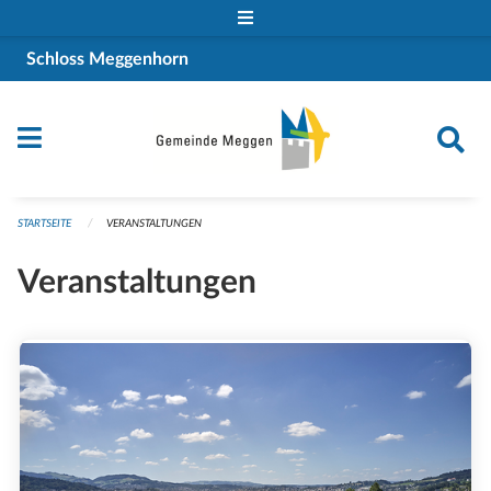
Navigation überspringen
Schloss Meggenhorn
STARTSEITE
VERANSTALTUNGEN
Veranstaltungen