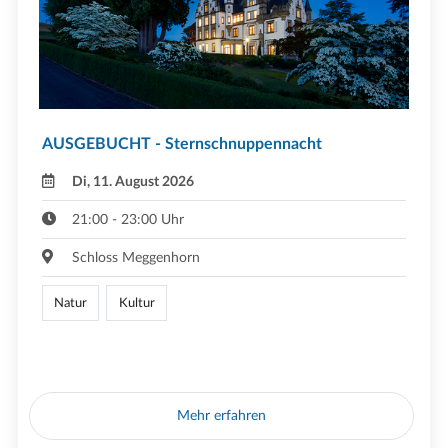
AUSGEBUCHT - Sternschnuppennacht
Di, 11. August 2026
21:00 - 23:00 Uhr
Schloss Meggenhorn
Natur
Kultur
Mehr erfahren