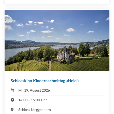
Schlosskino Kindernachmittag «Heidi»
Mi, 19. August 2026
14:00 - 16:00 Uhr
Schloss Meggenhorn