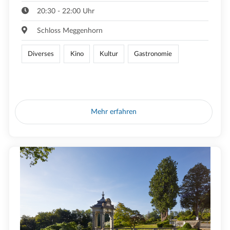
20:30 - 22:00 Uhr
Schloss Meggenhorn
Diverses
Kino
Kultur
Gastronomie
Mehr erfahren