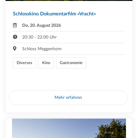
Schlosskino Dokumentarfilm «Vracht»
Do, 20. August 2026
20:30 - 22:00 Uhr
Schloss Meggenhorn
Diverses
Kino
Gastronomie
Mehr erfahren