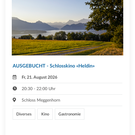
AUSGEBUCHT - Schlosskino «Heldin»
Fr, 21. August 2026
20:30 - 22:00 Uhr
Schloss Meggenhorn
Diverses
Kino
Gastronomie