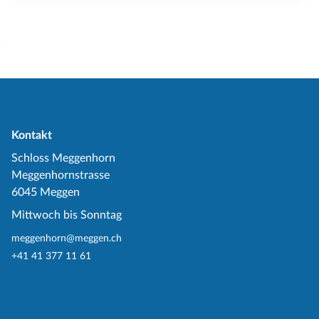
Kontakt
Schloss Meggenhorn
Meggenhornstrasse
6045 Meggen
Mittwoch bis Sonntag
meggenhorn@meggen.ch
+41 41 377 11 61