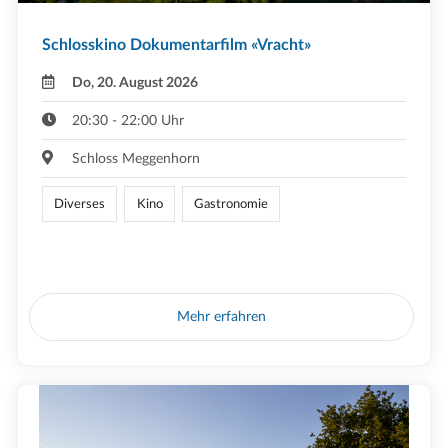
Schlosskino Dokumentarfilm «Vracht»
Do, 20. August 2026
20:30 - 22:00 Uhr
Schloss Meggenhorn
Diverses
Kino
Gastronomie
Mehr erfahren