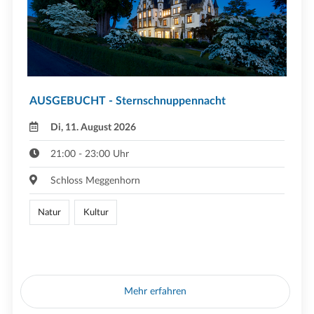
AUSGEBUCHT - Sternschnuppennacht
Di, 11. August 2026
21:00 - 23:00 Uhr
Schloss Meggenhorn
Natur
Kultur
Mehr erfahren