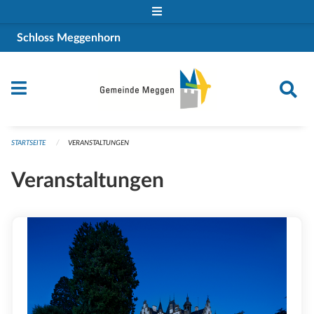
Navigation überspringen
Schloss Meggenhorn
STARTSEITE
VERANSTALTUNGEN
Veranstaltungen