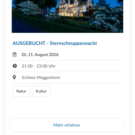
AUSGEBUCHT - Sternschnuppennacht
Di, 11. August 2026
21:00 - 23:00 Uhr
Schloss Meggenhorn
Natur
Kultur
Mehr erfahren