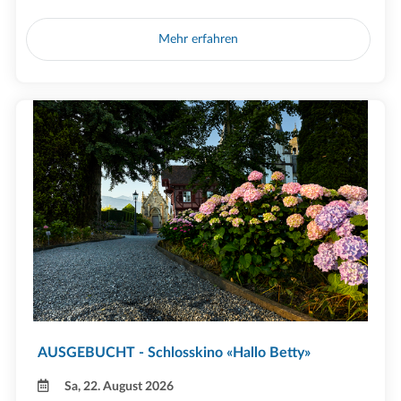
Mehr erfahren
AUSGEBUCHT - Schlosskino «Hallo Betty»
Sa, 22. August 2026