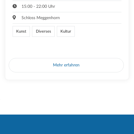
15:00 - 22:00 Uhr
Schloss Meggenhorn
Kunst
Diverses
Kultur
Mehr erfahren