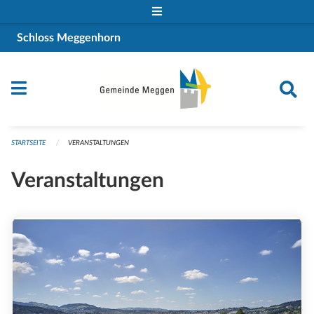
Navigation überspringen
Schloss Meggenhorn
STARTSEITE
VERANSTALTUNGEN
Veranstaltungen