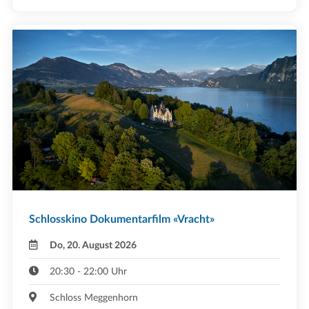
Schlosskino Dokumentarfilm «Vracht»
Do, 20. August 2026
20:30 - 22:00 Uhr
Schloss Meggenhorn