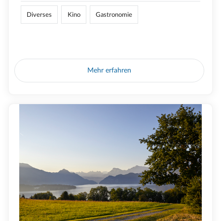
Diverses
Kino
Gastronomie
Mehr erfahren