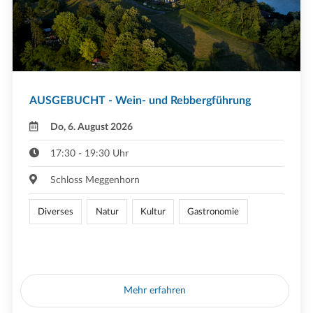
AUSGEBUCHT - Wein- und Rebbergführung
Do, 6. August 2026
17:30 - 19:30 Uhr
Schloss Meggenhorn
Diverses
Natur
Kultur
Gastronomie
Mehr erfahren