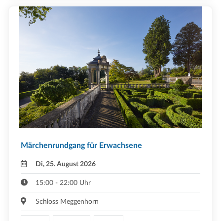
Märchenrundgang für Erwachsene
Di, 25. August 2026
15:00 - 22:00 Uhr
Schloss Meggenhorn