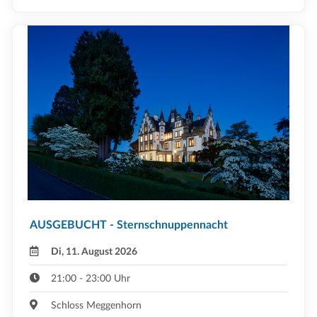
AUSGEBUCHT - Sternschnuppennacht
Di, 11. August 2026
21:00 - 23:00 Uhr
Schloss Meggenhorn