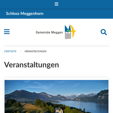
Navigation überspringen
Schloss Meggenhorn
STARTSEITE
VERANSTALTUNGEN
Veranstaltungen