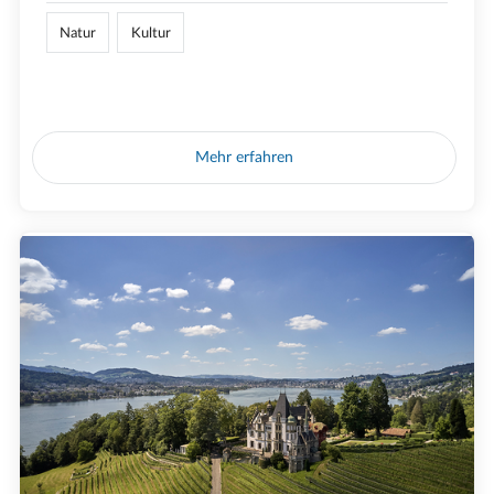
Natur
Kultur
Mehr erfahren