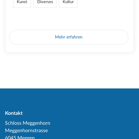
Kunst
Diverses
Kultur
Mehr erfahren
Kontakt
Schloss Meggenhorn
Meggenhornstrasse
6045 Meggen