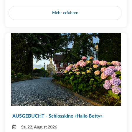
Mehr erfahren
AUSGEBUCHT - Schlosskino «Hallo Betty»
Sa, 22. August 2026