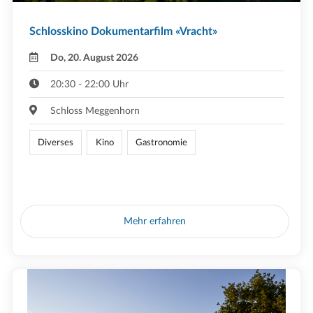
Schlosskino Dokumentarfilm «Vracht»
Do, 20. August 2026
20:30 - 22:00 Uhr
Schloss Meggenhorn
Diverses
Kino
Gastronomie
Mehr erfahren