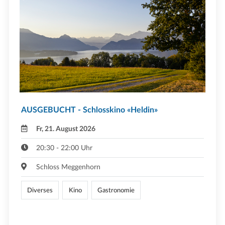
AUSGEBUCHT - Schlosskino «Heldin»
Fr, 21. August 2026
20:30 - 22:00 Uhr
Schloss Meggenhorn
Diverses
Kino
Gastronomie