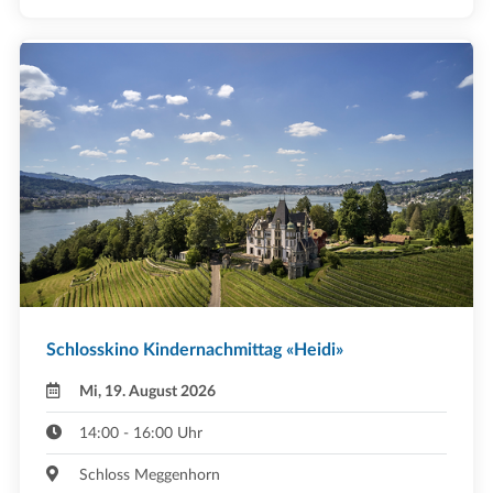
Schlosskino Kindernachmittag «Heidi»
Mi, 19. August 2026
14:00 - 16:00 Uhr
Schloss Meggenhorn