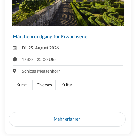
Märchenrundgang für Erwachsene
Di, 25. August 2026
15:00 - 22:00 Uhr
Schloss Meggenhorn
Kunst
Diverses
Kultur
Mehr erfahren