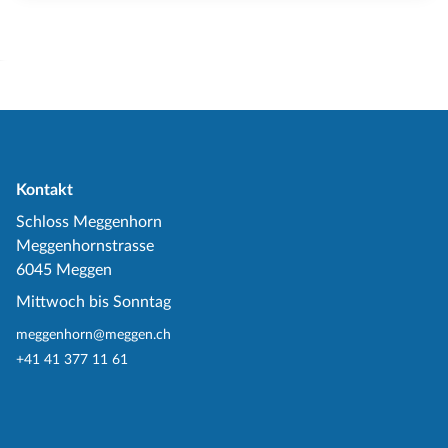
Kontakt
Schloss Meggenhorn
Meggenhornstrasse
6045 Meggen
Mittwoch bis Sonntag
meggenhorn@meggen.ch
+41 41 377 11 61