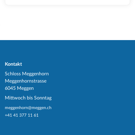
Kontakt
Schloss Meggenhorn
Meggenhornstrasse
6045 Meggen
Mittwoch bis Sonntag
meggenhorn@meggen.ch
+41 41 377 11 61