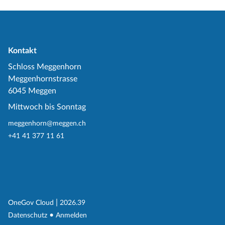
Kontakt
Schloss Meggenhorn
Meggenhornstrasse
6045 Meggen
Mittwoch bis Sonntag
meggenhorn@meggen.ch
+41 41 377 11 61
(External Link)
|
(External Link)
OneGov Cloud
2026.39
(External Link)
Datenschutz
Anmelden