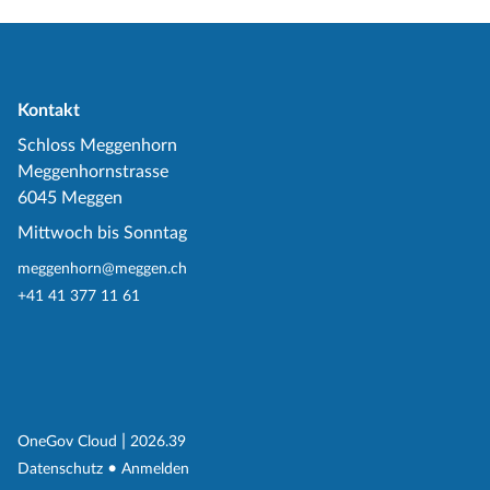
Kontakt
Schloss Meggenhorn
Meggenhornstrasse
6045 Meggen
Mittwoch bis Sonntag
meggenhorn@meggen.ch
+41 41 377 11 61
(External Link)
|
(External Link)
OneGov Cloud
2026.39
(External Link)
Datenschutz
Anmelden