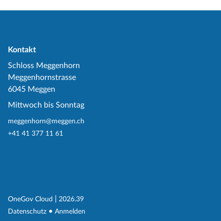
Kontakt
Schloss Meggenhorn
Meggenhornstrasse
6045 Meggen
Mittwoch bis Sonntag
meggenhorn@meggen.ch
+41 41 377 11 61
(External Link)
|
(External Link)
OneGov Cloud
2026.39
(External Link)
Datenschutz
Anmelden