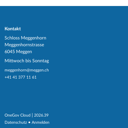
Kontakt
Schloss Meggenhorn
Meggenhornstrasse
6045 Meggen
Mittwoch bis Sonntag
meggenhorn@meggen.ch
+41 41 377 11 61
(External Link)
|
(External Link)
OneGov Cloud
2026.39
(External Link)
Datenschutz
Anmelden