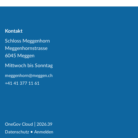
Kontakt
Schloss Meggenhorn
Meggenhornstrasse
6045 Meggen
Mittwoch bis Sonntag
meggenhorn@meggen.ch
+41 41 377 11 61
(External Link)
|
(External Link)
OneGov Cloud
2026.39
(External Link)
Datenschutz
Anmelden