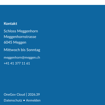
Kontakt
Schloss Meggenhorn
Meggenhornstrasse
6045 Meggen
Mittwoch bis Sonntag
meggenhorn@meggen.ch
+41 41 377 11 61
(External Link)
|
(External Link)
OneGov Cloud
2026.39
(External Link)
Datenschutz
Anmelden