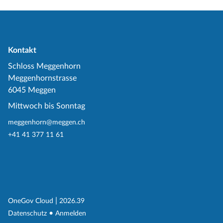
Kontakt
Schloss Meggenhorn
Meggenhornstrasse
6045 Meggen
Mittwoch bis Sonntag
meggenhorn@meggen.ch
+41 41 377 11 61
(External Link)
|
(External Link)
OneGov Cloud
2026.39
(External Link)
Datenschutz
Anmelden