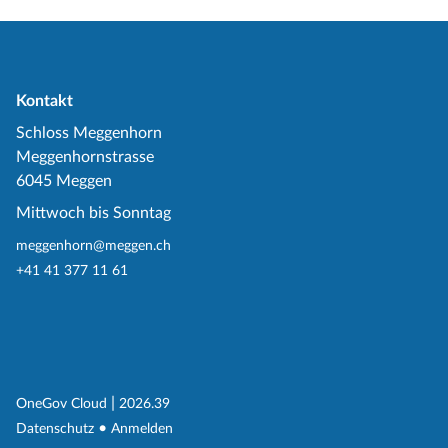
Kontakt
Schloss Meggenhorn
Meggenhornstrasse
6045 Meggen
Mittwoch bis Sonntag
meggenhorn@meggen.ch
+41 41 377 11 61
(External Link)
|
(External Link)
OneGov Cloud
2026.39
(External Link)
Datenschutz
Anmelden