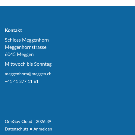
Kontakt
Schloss Meggenhorn
Meggenhornstrasse
6045 Meggen
Mittwoch bis Sonntag
meggenhorn@meggen.ch
+41 41 377 11 61
(External Link)
|
(External Link)
OneGov Cloud
2026.39
(External Link)
Datenschutz
Anmelden