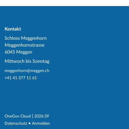
Kontakt
Schloss Meggenhorn
Meggenhornstrasse
6045 Meggen
Mittwoch bis Sonntag
meggenhorn@meggen.ch
+41 41 377 11 61
(External Link)
|
(External Link)
OneGov Cloud
2026.39
(External Link)
Datenschutz
Anmelden