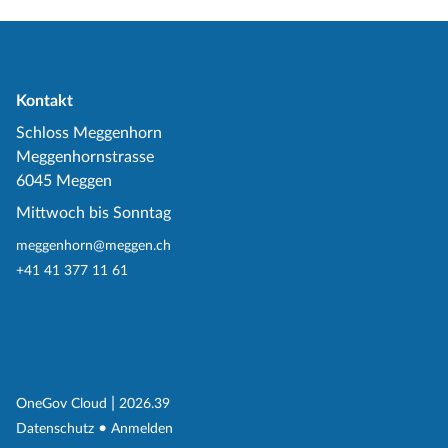
Kontakt
Schloss Meggenhorn
Meggenhornstrasse
6045 Meggen
Mittwoch bis Sonntag
meggenhorn@meggen.ch
+41 41 377 11 61
(External Link)
|
(External Link)
OneGov Cloud
2026.39
(External Link)
Datenschutz
Anmelden