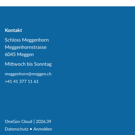
Kontakt
Schloss Meggenhorn
Meggenhornstrasse
6045 Meggen
Mittwoch bis Sonntag
meggenhorn@meggen.ch
+41 41 377 11 61
(External Link)
|
(External Link)
OneGov Cloud
2026.39
(External Link)
Datenschutz
Anmelden