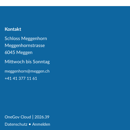
Kontakt
Schloss Meggenhorn
Meggenhornstrasse
6045 Meggen
Mittwoch bis Sonntag
meggenhorn@meggen.ch
+41 41 377 11 61
(External Link)
|
(External Link)
OneGov Cloud
2026.39
(External Link)
Datenschutz
Anmelden