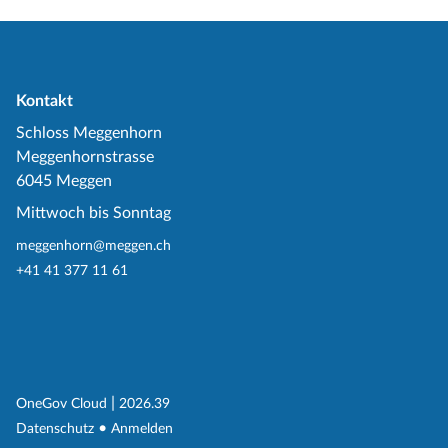
Kontakt
Schloss Meggenhorn
Meggenhornstrasse
6045 Meggen
Mittwoch bis Sonntag
meggenhorn@meggen.ch
+41 41 377 11 61
(External Link)
|
(External Link)
OneGov Cloud
2026.39
(External Link)
Datenschutz
Anmelden